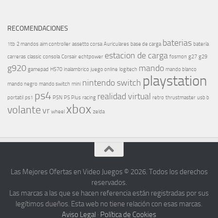
RECOMENDACIONES
baterias
1tb
2 mandos
aim controller
assetto corsa
Auriculares
base de carga
batería
estacion de carga
carreras
classic
consola
Corsair
echtpower
fosmon
g27
g29
g920
mando
gamepad
HS70
inalambrico
juego online
logitech
mando blanco
playstation
nintendo switch
mando negro
mando switch
mini
ps4
realidad virtual
portatil
ps1
PSN
PS Plus
racing
retro
thrustmaster
usb b
xbox
volante
vr
wheel
zelda
Las Mejores Ofertas en Video Juegos © 2026. Todos los derechos
reservados.
Las marcas a las que se hacen referencia están registradas por sus
legítimos dueños. Esta web no tiene relación con esas marcas.
Aviso Legal
·
Política de Cookies