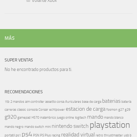
Volante Xbox
MÁS
SUPER VENTAS
No he encontrado productos para ti.
RECOMENDACIONES
baterias
1tb
2 mandos
aim controller
assetto corsa
Auriculares
base de carga
batería
estacion de carga
carreras
classic
consola
Corsair
echtpower
fosmon
g27
g29
g920
mando
gamepad
HS70
inalambrico
juego online
logitech
mando blanco
playstation
nintendo switch
mando negro
mando switch
mini
ps4
realidad virtual
portatil
ps1
PSN
PS Plus
racing
retro
thrustmaster
usb b