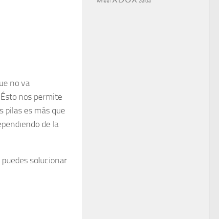
wheel
zelda
que no va
. Ésto nos permite
s pilas es más que
ependiendo de la
o puedes solucionar