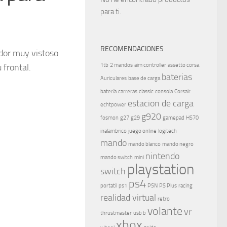
para ti.
RECOMENDACIONES
dor muy vistoso
 frontal.
1tb
2 mandos
aim controller
assetto corsa
baterias
Auriculares
base de carga
batería
carreras
classic
consola
Corsair
estacion de carga
echtpower
g920
fosmon
g27
g29
gamepad
HS70
inalambrico
juego online
logitech
mando
mando blanco
mando negro
nintendo
mando switch
mini
playstation
switch
ps4
portatil
ps1
PSN
PS Plus
racing
realidad virtual
retro
volante
vr
thrustmaster
usb b
xbox