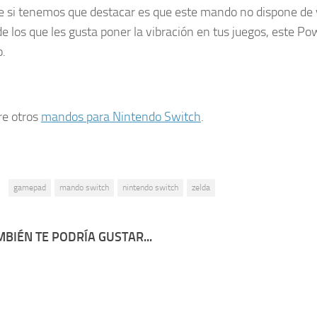
e si tenemos que destacar es que este mando no dispone de v
 de los que les gusta poner la vibración en tus juegos, este P
o.
e otros
mandos para Nintendo Switch
.
:
gamepad
mando switch
nintendo switch
zelda
BIÉN TE PODRÍA GUSTAR...