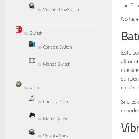
Com
Volante PlayStation
No he e
Bat
Switch
Consola Switch
Este co
aliment
Mando Switch
que si 
suficie
calidad 
Xbox
Si eres 
Consola Xbox
usando d
Mando Xbox
Vib
Volante Xbox