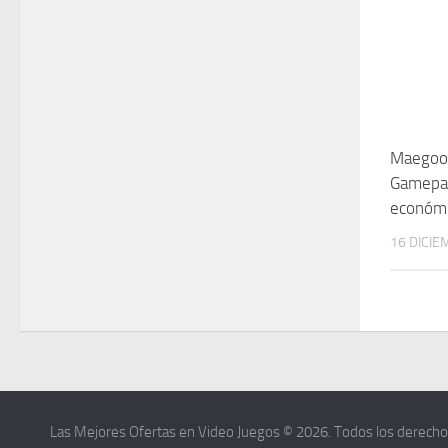
Maegoo 
Gamepa
económi
16 DICIE
Las Mejores Ofertas en Video Juegos © 2026. Todos los derecho