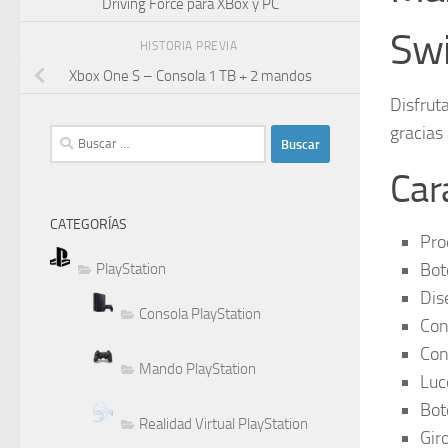
Driving Force para XBox y PC
Swi
HISTORIA PREVIA
Xbox One S – Consola 1 TB + 2 mandos
Disfrut
gracias 
Buscar:
Car
CATEGORÍAS
Pro
Bot
PlayStation
Dis
Consola PlayStation
Con
Con
Mando PlayStation
Luc
Bot
Realidad Virtual PlayStation
Gir