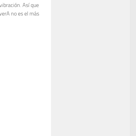
ibración. Así que
owerA no es el más