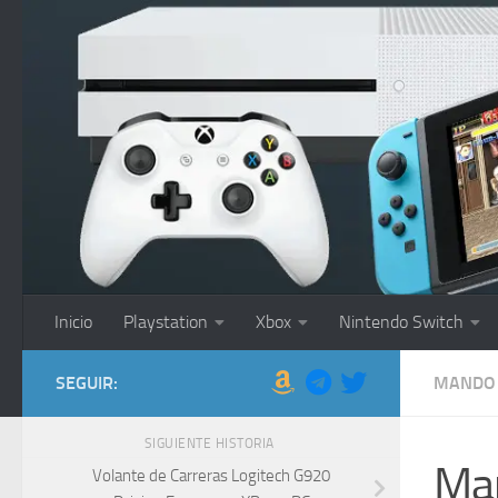
Saltar al contenido
Inicio
Playstation
Xbox
Nintendo Switch
SEGUIR:
MANDO 
SIGUIENTE HISTORIA
Man
Volante de Carreras Logitech G920