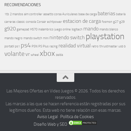
RECOMENDACIONES
baterias
1tb
2 mandos
aim controller
assetto corsa
Auriculares
base de carga
batería
estacion de carga
carreras
classic
consola
Corsair
echtpower
fosmon
g27
g29
g920
mando
gamepad
HS70
inalambrico
juego online
logitech
mando blanco
playstation
nintendo switch
mando negro
mando switch
mini
ps4
realidad virtual
portatil
ps1
PSN
PS Plus
racing
retro
thrustmaster
usb b
xbox
volante
vr
wheel
zelda
Las Mejores Ofertas en Video Juegos © 2026. Todos los derechos
reservados.
Las marcas a las que se hacen referencia están registradas por sus
legítimos dueños. Esta web no tiene relación con esas marcas.
Aviso Legal
·
Política de Cookies
Diseño Web y SEO